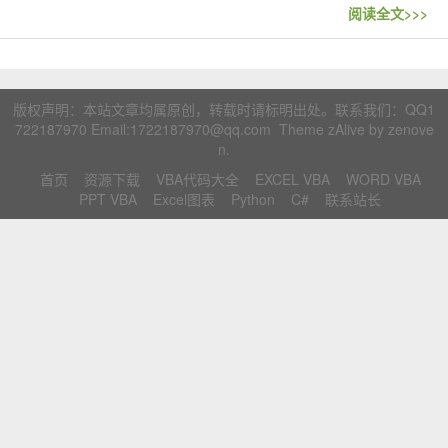
联系站长
阅读全文>>>
版权声明：本站文章均属原创，转载时请标明出处。联系我们：
QQ1
722187970
Email:1722187970@qq.com Theme zAlive by
zenove
n
.
首页
资源下载
VBA代码大全
EXCEL VBA
WORD VBA
PPT VBA
Excel图表
Python
C#
联系站长