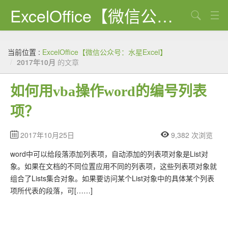
ExcelOffice【微信公众号：水星Excel】
搜索
首页
当前位置 :
ExcelOffice【微信公众号：水星Excel】
资源下载
/
2017年10月
的文章
VBA代码大全
如何用vba操作word的编号列表
EXCEL VBA
项？
WORD VBA
2017年10月25日
9,382 次浏览
PPT VBA
word中可以给段落添加列表项，自动添加的列表项对象是List对
Excel图表
象。如果在文档的不同位置应用不同的列表项，这些列表项对象就
组合了Lists集合对象。如果要访问某个List对象中的具体某个列表
Python
项所代表的段落，可[……]
C#