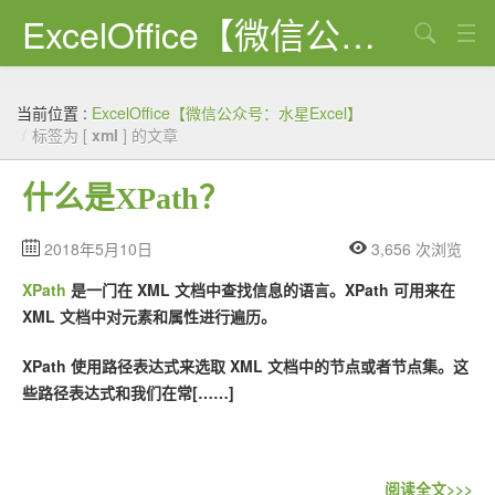
ExcelOffice【微信公众号：水星Excel】
搜索
首页
当前位置 :
ExcelOffice【微信公众号：水星Excel】
资源下载
/
标签为 [
xml
] 的文章
VBA代码大全
什么是XPath？
EXCEL VBA
2018年5月10日
3,656 次浏览
WORD VBA
XPath
是一门在 XML 文档中查找信息的语言。XPath 可用来在
PPT VBA
XML 文档中对元素和属性进行遍历。
Excel图表
XPath 使用路径表达式来选取 XML 文档中的节点或者节点集。这
些路径表达式和我们在常[……]
Python
C#
阅读全文>>>