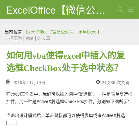
ExcelOffice【微信公众号：水星Excel】
搜索
首页
当前位置 :
ExcelOffice【微信公众号：水星Excel】
资源下载
/
标签为 [
vba
] 的文章
VBA代码大全
如何用vba使得excel中插入的复
EXCEL VBA
选框CheckBox处于选中状态？
WORD VBA
2019年11月19日
21,286 次浏览
PPT VBA
在excel工作表中，我们可以插入两种“复选框”。一种是表单复选框
Excel图表
控件，另一种是ActiveX复选框CheckBox控件，分别如下图所示：
Python
当退出设计模式后，单击鼠标都可以使得表单或者ActiveX复选
[……]
C#