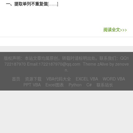
联系站长
一、提取单列不重复值
[……]
阅读全文>>>
版权声明：本站文章均属原创，转载时请标明出处。联系我们：
QQ1
722187970
Email:1722187970@qq.com Theme zAlive by
zenove
n
.
首页
资源下载
VBA代码大全
EXCEL VBA
WORD VBA
PPT VBA
Excel图表
Python
C#
联系站长