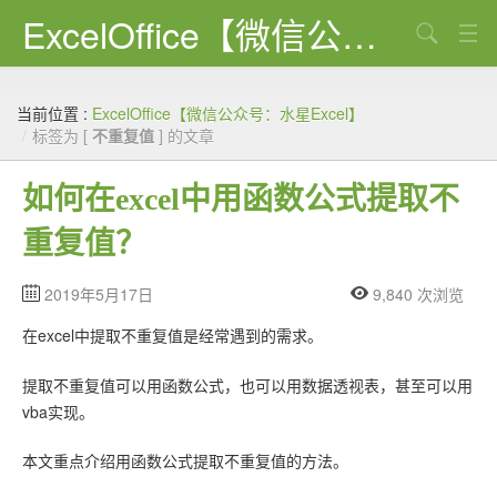
ExcelOffice【微信公众号：水星Excel】
搜索
首页
当前位置 :
ExcelOffice【微信公众号：水星Excel】
资源下载
/
标签为 [
不重复值
] 的文章
VBA代码大全
如何在excel中用函数公式提取不
EXCEL VBA
重复值？
WORD VBA
2019年5月17日
9,840 次浏览
PPT VBA
在excel中提取不重复值是经常遇到的需求。
Excel图表
提取不重复值可以用函数公式，也可以用数据透视表，甚至可以用
Python
vba实现。
C#
本文重点介绍用函数公式提取不重复值的方法。