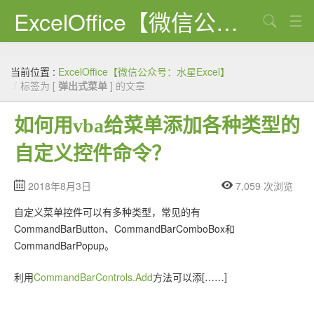
ExcelOffice【微信公众号：水星Excel】
搜索
首页
当前位置 :
ExcelOffice【微信公众号：水星Excel】
资源下载
/
标签为 [
弹出式菜单
] 的文章
VBA代码大全
如何用vba给菜单添加各种类型的
EXCEL VBA
自定义控件命令？
WORD VBA
2018年8月3日
7,059 次浏览
PPT VBA
自定义菜单控件可以有多种类型，常见的有
Excel图表
CommandBarButton、CommandBarComboBox和
CommandBarPopup。
Python
利用
CommandBarControls.Add
方法可以添[……]
C#