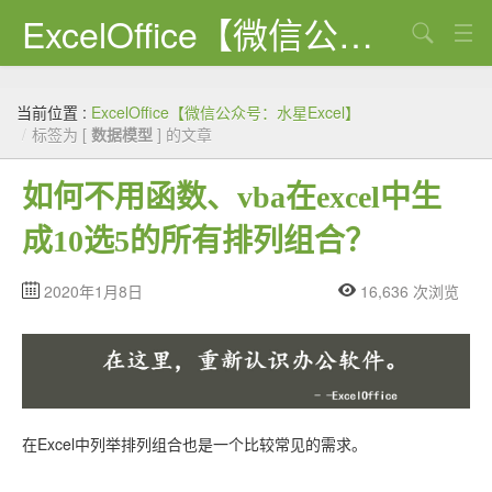
ExcelOffice【微信公众号：水星Excel】
搜索
首页
当前位置 :
ExcelOffice【微信公众号：水星Excel】
资源下载
/
标签为 [
数据模型
] 的文章
VBA代码大全
如何不用函数、vba在excel中生
EXCEL VBA
成10选5的所有排列组合？
WORD VBA
2020年1月8日
16,636 次浏览
PPT VBA
Excel图表
Python
在Excel中列举排列组合也是一个比较常见的需求。
C#