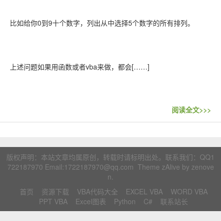
联系站长
比如给你0到9十个数字，列出从中选择5个数字的所有排列。
上述问题如果用函数或者vba来做，都会[……]
阅读全文>>>
版权声明：本站文章均属原创，转载时请标明出处。联系我们：
QQ1
722187970
Email:1722187970@qq.com Theme zAlive by
zenove
n
.
首页
资源下载
VBA代码大全
EXCEL VBA
WORD VBA
PPT VBA
Excel图表
Python
C#
联系站长