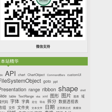
微信支持
本站精华
API
chart
ChartObject
customUI
do
CommandBars
FileSystemObject
goto
ppt
shape
Presentation
ribbon
range
shell
图片
图形
lide
table
TextRange
xml
域
vba
图表
字体
拆分
字典
数据透视表
域代码
定位
导出
日期
数组
文件夹
文件
文本文件
正则表达式
类模块