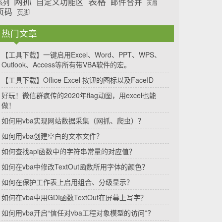
网抓
表格
自定义功能区
邮件合并
系列
页眉
页码
页脚
热门文章
【工具下载】一键启用Excel、Word、PPT、WPS、
Outlook、Access等所有带VBA软件的宏。
【工具下载】Office Excel 按钮的图标以及FaceID
好玩！微信群疯传的2020年flag动图，用excel也能
做！
如何用vba实现网站数据采集（网抓、爬虫）？
如何用vba创建空白的文本文件？
如何查找api函数中的字符串常量的对应值？
如何在vba中修改TextOut函数所用字体的颜色？
如何在保护工作表上启用组合、分级显示？
如何在vba中用GDI函数TextOut在屏幕上写字？
如何用vba开启“信任对vba工程对象模型的访问”?