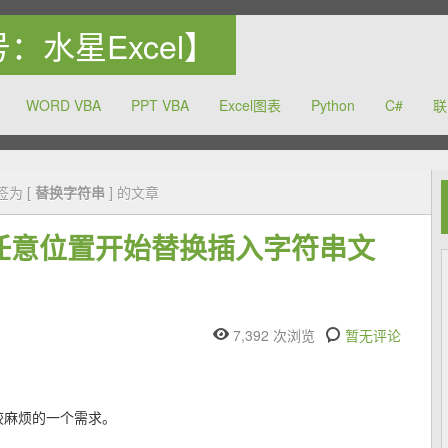
众号：水星Excel】
WORD VBA
PPT VBA
Excel图表
Python
C#
联
力于提高中国的办公软件的使用水平
签为 [
替换字符串
] 的文章
的任意位置开始替换插入字符串文
7,392 次浏览
暂无评论
较麻烦的一个需求。