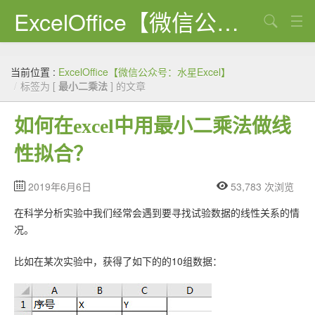
ExcelOffice【微信公众号：水星Excel】
搜索
首页
当前位置 :
ExcelOffice【微信公众号：水星Excel】
资源下载
/
标签为 [
最小二乘法
] 的文章
VBA代码大全
如何在excel中用最小二乘法做线
EXCEL VBA
性拟合？
WORD VBA
2019年6月6日
53,783 次浏览
PPT VBA
在科学分析实验中我们经常会遇到要寻找试验数据的线性关系的情
Excel图表
况。
Python
比如在某次实验中，获得了如下的的10组数据：
C#