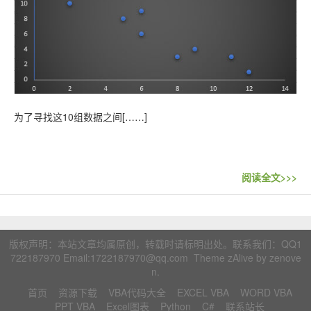
为了寻找这10组数据之间[……]
阅读全文>>>
版权声明：本站文章均属原创，转载时请标明出处。联系我们：
QQ1
722187970
Email:1722187970@qq.com Theme zAlive by
zenove
n
.
首页
资源下载
VBA代码大全
EXCEL VBA
WORD VBA
PPT VBA
Excel图表
Python
C#
联系站长