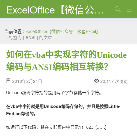
ExcelOffice【微信公众号：水星Excel】
搜索
首页
当前位置 :
ExcelOffice【微信公众号：水星Excel】
资源下载
/
标签为 [
ANSI
] 的文章
VBA代码大全
如何在vba中实现字符的Unicode
EXCEL VBA
编码与ANSI编码相互转换？
WORD VBA
2018年2月24日
20,117 次浏览
PPT VBA
Unicode编码字符指的是用两个字节存储一个字符。
Excel图表
在vba中字符就是用Unicode编码存储的，并且是按照Little-
Python
Endian存储的。
C#
如运行以下代码，将在立即窗户中显示11 62。[……]