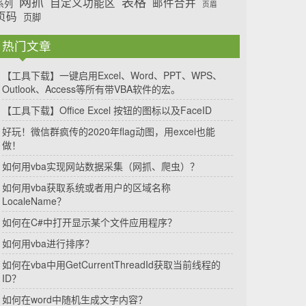
网抓
表格
自定义功能区
邮件合并
系列
页眉
页码
页脚
热门文章
【工具下载】一键启用Excel、Word、PPT、WPS、
Outlook、Access等所有带VBA软件的宏。
【工具下载】Office Excel 按钮的图标以及FaceID
好玩！微信群疯传的2020年flag动图，用excel也能
做！
如何用vba实现网站数据采集（网抓、爬虫）？
如何用vba获取系统或者用户的区域名称
LocaleName？
如何在C#中打开显示某个文件应用程序？
如何用vba进行排序？
如何在vba中用GetCurrentThreadId获取当前线程的
ID？
如何在word中随机生成文字内容？