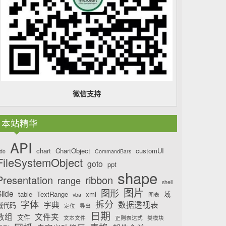
微信支持
本站精华
API
chart
ChartObject
customUI
do
CommandBars
FileSystemObject
goto
ppt
shape
Presentation
ribbon
range
shell
图片
图形
lide
table
TextRange
xml
域
vba
图表
字体
拆分
字典
数据透视表
域代码
定位
导出
日期
数组
文件夹
文件
文本文件
正则表达式
类模块