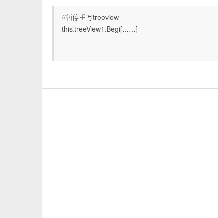
//暂停重写treeview
this.treeView1.Begi[……]