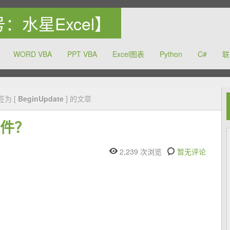
众号：水星Excel】
WORD VBA
PPT VBA
Excel图表
Python
C#
联
力于提高中国的办公软件的使用水平
签为 [
BeginUpdate
] 的文章
控件？
2,239 次浏览
暂无评论