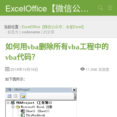
ExcelOffice【微信公众号：水星Excel】
搜索
首页
当前位置 :
ExcelOffice【微信公众号：水星Excel】
资源下载
/
标签为 [
codename
] 的文章
VBA代码大全
如何用vba删除所有vba工程中的
EXCEL VBA
vba代码？
WORD VBA
2018年10月18日
11,546 次浏览
PPT VBA
如下图所示：
Excel图表
Python
C#