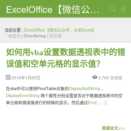
ExcelOffice【微信公众号：水星Excel】
搜索
首页
当前位置 :
ExcelOffice【微信公众号：水星Excel】
资源下载
/
标签为 [
ErrorString
] 的文章
VBA代码大全
如何用vba设置数据透视表中的错
EXCEL VBA
误值和空单元格的显示值？
WORD VBA
2019年1月25日
3,700 次浏览
PPT VBA
在vba中可以使用PivotTable对象的
DisplayNullString
、
Excel图表
DisplayErrorString
两个属性分别设置是否对于数据透视表中的空
单元格和错误值进行的特殊的显示，然后通过
Erro[……]
Python
C#
阅读全文>>>