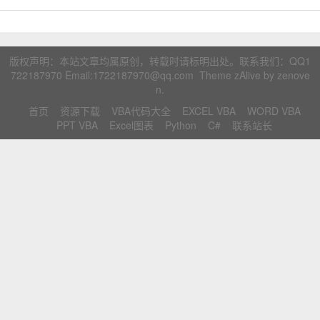
联系站长
版权声明：本站文章均属原创，转载时请标明出处。联系我们：
QQ1
722187970
Email:1722187970@qq.com Theme zAlive by
zenove
n
.
首页
资源下载
VBA代码大全
EXCEL VBA
WORD VBA
PPT VBA
Excel图表
Python
C#
联系站长