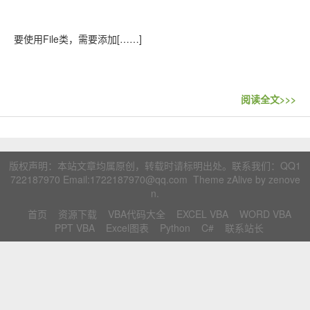
联系站长
要使用File类，需要添加[……]
阅读全文>>>
版权声明：本站文章均属原创，转载时请标明出处。联系我们：
QQ1
722187970
Email:1722187970@qq.com Theme zAlive by
zenove
n
.
首页
资源下载
VBA代码大全
EXCEL VBA
WORD VBA
PPT VBA
Excel图表
Python
C#
联系站长