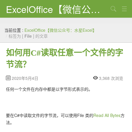
ExcelOffice【微信公众号：水星Excel】
搜索
首页
当前位置 :
ExcelOffice【微信公众号：水星Excel】
资源下载
/
标签为 [
File
] 的文章
VBA代码大全
如何用C#读取任意一个文件的字
EXCEL VBA
节流？
WORD VBA
2020年5月4日
3,368 次浏览
PPT VBA
任何一个文件在内存中都是以字节形式表示的。
Excel图表
Python
要在C#中读取文件的字节流，可以使用File 类的
Read All Bytes
方
C#
法。