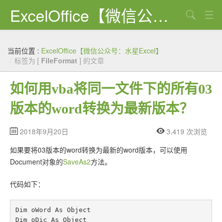
ExcelOffice【微信公众号：水星Excel】
搜索
首页
当前位置 :
ExcelOffice【微信公众号：水星Excel】
资源下载
/
标签为 [
FileFormat
] 的文章
VBA代码大全
如何用vba将同一文件下的所有03
EXCEL VBA
版本的word转换为最新版本？
WORD VBA
2018年9月20日
3,419 次浏览
PPT VBA
如果要将03版本的word转换为最新的word版本，可以使用
Excel图表
Document对象的
SaveAs2
方法。
Python
代码如下：
C#
Dim oWord As Object

Dim oDic As Object
