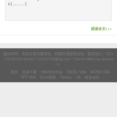
联系站长
C[......]
阅读全文>>>
版权声明：本站文章均属原创，转载时请标明出处。联系我们：
QQ1
722187970
Email:1722187970@qq.com Theme zAlive by
zenove
n
.
首页
资源下载
VBA代码大全
EXCEL VBA
WORD VBA
PPT VBA
Excel图表
Python
C#
联系站长