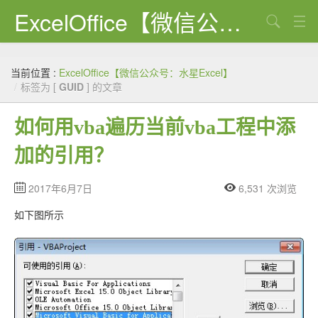
ExcelOffice【微信公众号：水星Excel】
搜索
首页
当前位置 :
ExcelOffice【微信公众号：水星Excel】
资源下载
/
标签为 [
GUID
] 的文章
VBA代码大全
如何用vba遍历当前vba工程中添
EXCEL VBA
加的引用？
WORD VBA
2017年6月7日
6,531 次浏览
PPT VBA
如下图所示
Excel图表
Python
C#