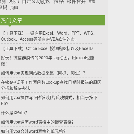
网抓
表格
自定义功能区
邮件合并
系列
页眉
页码
页脚
热门文章
【工具下载】一键启用Excel、Word、PPT、WPS、
Outlook、Access等所有带VBA软件的宏。
【工具下载】Office Excel 按钮的图标以及FaceID
好玩！微信群疯传的2020年flag动图，用excel也能
做！
如何用vba实现网站数据采集（网抓、爬虫）？
在vba中调用工作表函数Lookup查找日期时报错的原因
分析和解决办法
如何用vba操作ppt开始幻灯片反映模式，相当于按下
F5?
什么是XPath？
如何用vba遍历word表格中的嵌套表格？
如何用vba合并word表格的单元格?