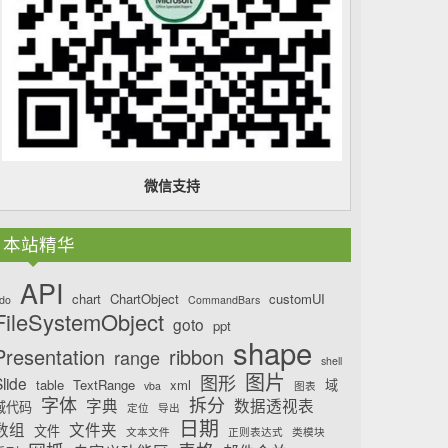
微信支持
本站精华
API
chart
ChartObject
customUI
do
CommandBars
FileSystemObject
goto
ppt
shape
Presentation
ribbon
range
shell
图片
图形
lide
table
TextRange
xml
域
vba
图表
字体
拆分
字典
数据透视表
域代码
定位
导出
日期
数组
文件夹
文件
文本文件
正则表达式
类模块