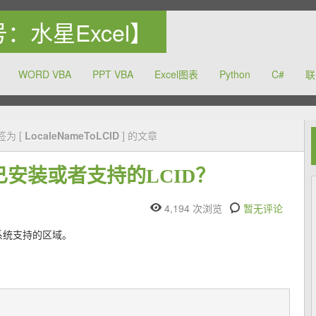
众号：水星Excel】
WORD VBA
PPT VBA
Excel图表
Python
C#
联
力于提高中国的办公软件的使用水平
签为 [
LocaleNameToLCID
] 的文章
已安装或者支持的LCID？
4,194 次浏览
暂无评论
系统支持的区域。