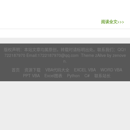
联系站长
阅读全文>>>
版权声明：本站文章均属原创，转载时请标明出处。联系我们：
QQ1
722187970
Email:1722187970@qq.com Theme zAlive by
zenove
n
.
首页
资源下载
VBA代码大全
EXCEL VBA
WORD VBA
PPT VBA
Excel图表
Python
C#
联系站长