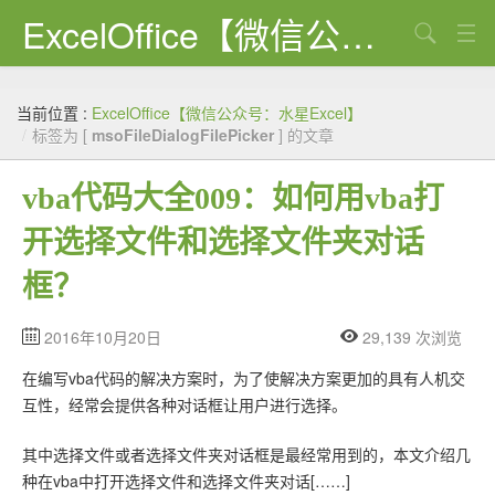
ExcelOffice【微信公众号：水星Excel】
搜索
首页
当前位置 :
ExcelOffice【微信公众号：水星Excel】
资源下载
/
标签为 [
msoFileDialogFilePicker
] 的文章
VBA代码大全
vba代码大全009：如何用vba打
EXCEL VBA
开选择文件和选择文件夹对话
WORD VBA
框？
PPT VBA
2016年10月20日
29,139 次浏览
Excel图表
在编写vba代码的解决方案时，为了使解决方案更加的具有人机交
互性，经常会提供各种对话框让用户进行选择。
Python
C#
其中选择文件或者选择文件夹对话框是最经常用到的，本文介绍几
种在vba中打开选择文件和选择文件夹对话[……]