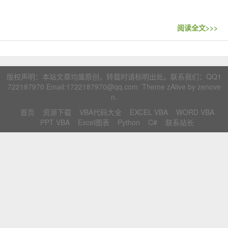
联系站长
阅读全文>>>
版权声明：本站文章均属原创，转载时请标明出处。联系我们：
QQ1
722187970
Email:1722187970@qq.com Theme zAlive by
zenove
n
.
首页
资源下载
VBA代码大全
EXCEL VBA
WORD VBA
PPT VBA
Excel图表
Python
C#
联系站长