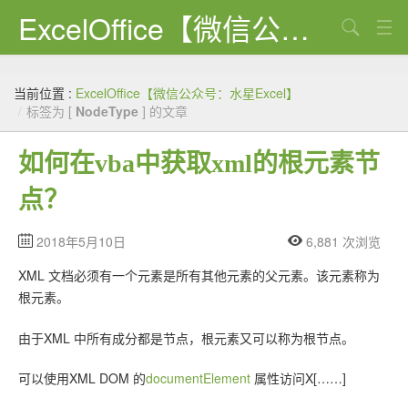
ExcelOffice【微信公众号：水星Excel】
搜索
首页
当前位置 :
ExcelOffice【微信公众号：水星Excel】
资源下载
/
标签为 [
NodeType
] 的文章
VBA代码大全
如何在vba中获取xml的根元素节
EXCEL VBA
点？
WORD VBA
2018年5月10日
6,881 次浏览
PPT VBA
XML 文档必须有一个元素是所有其他元素的父元素。该元素称为
Excel图表
根元素。
Python
由于XML 中所有成分都是节点，根元素又可以称为根节点。
C#
可以使用XML DOM 的
documentElement
属性访问X[……]