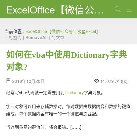
ExcelOffice【微信公众号：水星Excel】
搜索
首页
当前位置 :
ExcelOffice【微信公众号：水星Excel】
资源下载
/
标签为 [
RemoveAll
] 的文章
VBA代码大全
如何在vba中使用Dictionary字典
EXCEL VBA
对象?
WORD VBA
2016年10月20日
11,079 次浏览
PPT VBA
经常写vba代码就一定需要用到
Dictionary
字典对象。
Excel图表
字典对象可以用来存储数据对，每对数据由数据内容和数据的键值
Python
组成，每个数据内容有唯一的一个键值与之匹配。
C#
当遇到重复的键值时，将会报错。[……]