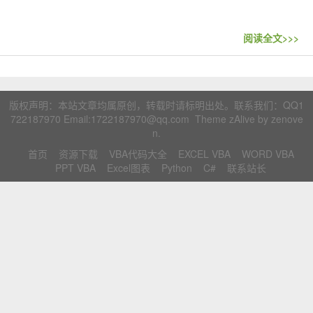
联系站长
阅读全文>>>
版权声明：本站文章均属原创，转载时请标明出处。联系我们：
QQ1
722187970
Email:1722187970@qq.com Theme zAlive by
zenove
n
.
首页
资源下载
VBA代码大全
EXCEL VBA
WORD VBA
PPT VBA
Excel图表
Python
C#
联系站长