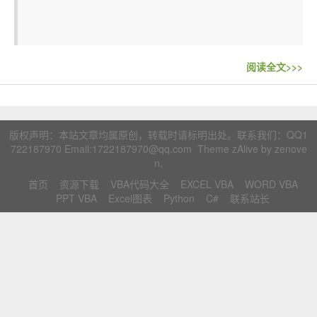
联系站长
阅读全文>>>
版权声明：本站文章均属原创，转载时请标明出处。联系我们：
QQ1
722187970
Email:1722187970@qq.com Theme zAlive by
zenove
n
.
首页
资源下载
VBA代码大全
EXCEL VBA
WORD VBA
PPT VBA
Excel图表
Python
C#
联系站长