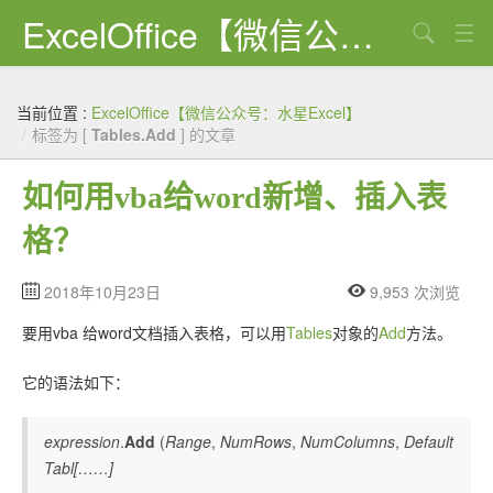
ExcelOffice【微信公众号：水星Excel】
搜索
首页
当前位置 :
ExcelOffice【微信公众号：水星Excel】
资源下载
/
标签为 [
Tables.Add
] 的文章
VBA代码大全
如何用vba给word新增、插入表
EXCEL VBA
格？
WORD VBA
2018年10月23日
9,953 次浏览
PPT VBA
要用vba 给word文档插入表格，可以用
Tables
对象的
Add
方法。
Excel图表
它的语法如下：
Python
expression
.
Add
(
Range
,
NumRows
,
NumColumns
,
Default
C#
Tabl[……]