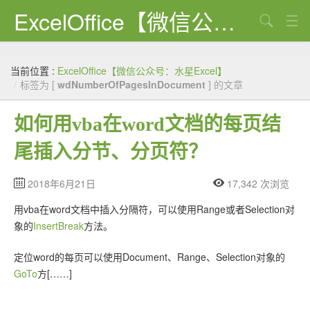
ExcelOffice【微信公众号：水星Excel】
搜索
首页
当前位置 :
ExcelOffice【微信公众号：水星Excel】
资源下载
/
标签为 [
wdNumberOfPagesInDocument
] 的文章
VBA代码大全
如何用vba在word文档的每页结
EXCEL VBA
尾插入分节、分页符？
WORD VBA
2018年6月21日
17,342 次浏览
PPT VBA
用vba在word文档中插入分隔符，可以使用Range或者Selection对
Excel图表
象的
InsertBreak
方法。
Python
定位word的每页可以使用Document、Range、Selection对象的
GoTo
方[……]
C#