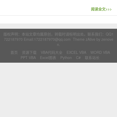
联系站长
阅读全文>>>
版权声明：本站文章均属原创，转载时请标明出处。联系我们：
QQ1
722187970
Email:1722187970@qq.com Theme zAlive by
zenove
n
.
首页
资源下载
VBA代码大全
EXCEL VBA
WORD VBA
PPT VBA
Excel图表
Python
C#
联系站长