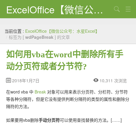
ExcelOffice【微信公众号：水星Excel】
搜索
首页
当前位置 :
ExcelOffice【微信公众号：水星Excel】
资源下载
/
标签为 [
wdPageBreak
] 的文章
VBA代码大全
如何用vba在word中删除所有手
EXCEL VBA
动分页符或者分节符?
WORD VBA
2018年1月7日
10,311 次浏览
PPT VBA
在word vba 中
Break
对象可以用来表示分页符、分栏符、分节符
Excel图表
等各种分隔符，但是它没有提供判断分隔符的类型的属性和删除分
隔符的方法。
Python
如果要用vba删除
手动分页符
可以使用查找替换的方法。[……]
C#