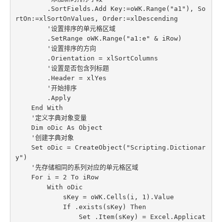
        .SortFields.Add Key:=oWK.Range("a1"), So
rtOn:=xlSortOnValues, Order:=xlDescending

        '设置排序的单元格区域

        .SetRange oWK.Range("a1:e" & iRow)

        '设置排序的方向

        .Orientation = xlSortColumns

        '设置是否包含列标题

        .Header = xlYes

        '开始排序

        .Apply

    End With

    '定义字典对象变量

    Dim oDic As Object

    '创建字典对象

    Set oDic = CreateObject("Scripting.Dictionar
y")

    '先存储相同的系列对应的单元格区域

    For i = 2 To iRow

        With oDic

            sKey = oWK.Cells(i, 1).Value

            If .exists(sKey) Then

                Set .Item(sKey) = Excel.Applicat