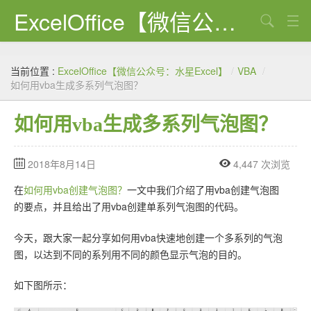
ExcelOffice【微信公众号：水星Excel】
搜索
首页
当前位置 :
ExcelOffice【微信公众号：水星Excel】
/
VBA
/
资源下载
如何用vba生成多系列气泡图？
VBA代码大全
如何用vba生成多系列气泡图？
EXCEL VBA
2018年8月14日
4,447 次浏览
WORD VBA
在
如何用vba创建气泡图？
一文中我们介绍了用vba创建气泡图
PPT VBA
的要点，并且给出了用vba创建单系列气泡图的代码。
Excel图表
今天，跟大家一起分享如何用vba快速地创建一个多系列的气泡
图，以达到不同的系列用不同的颜色显示气泡的目的。
Python
C#
如下图所示：