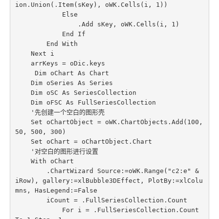
ion.Union(.Item(sKey), oWK.Cells(i, 1))

            Else

                .Add sKey, oWK.Cells(i, 1)

            End If

        End With

    Next i

    arrKeys = oDic.keys

     Dim oChart As Chart

    Dim oSeries As Series

    Dim oSC As SeriesCollection

    Dim oFSC As FullSeriesCollection

    '先创建一个空白的图形壳

    Set oChartObject = oWK.ChartObjects.Add(100, 
50, 500, 300)

    Set oChart = oChartObject.Chart

    '对空白的图形进行设置

    With oChart

        .ChartWizard Source:=oWK.Range("c2:e" & 
iRow), gallery:=xlBubble3DEffect, PlotBy:=xlColu
mns, HasLegend:=False

        iCount = .FullSeriesCollection.Count

            For i = .FullSeriesCollection.Count 