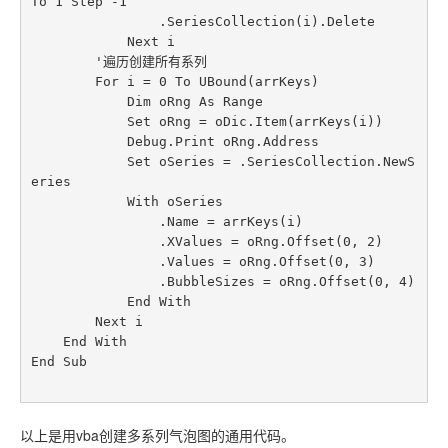
To 1 Step -1

                .SeriesCollection(i).Delete

            Next i

        '遍历创建所有系列

        For i = 0 To UBound(arrKeys)

            Dim oRng As Range

            Set oRng = oDic.Item(arrKeys(i))

            Debug.Print oRng.Address

            Set oSeries = .SeriesCollection.NewS
eries

            With oSeries

                .Name = arrKeys(i)

                .XValues = oRng.Offset(0, 2)

                .Values = oRng.Offset(0, 3)

                .BubbleSizes = oRng.Offset(0, 4)

            End With

        Next i

    End With

End Sub

以上是用vba创建多系列气泡图的通用代码。