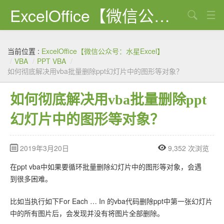
ExcelOffice【微信公众号：水星Excel】
搜索
首页
当前位置 :
ExcelOffice【微信公众号：水星Excel】
资源下载
/
VBA
/
PPT VBA
/
如何彻底解决用vba批量删除ppt幻灯片中的图形等对象？
VBA代码大全
如何彻底解决用vba批量删除ppt
EXCEL VBA
幻灯片中的图形等对象？
WORD VBA
PPT VBA
2019年3月20日
9,352 次浏览
Excel图表
在ppt vba中如果要循环批量删除幻灯片中的图形等对象，会遇
到很多困难。
Python
比如当执行如下For Each … In 的vba代码删除ppt中第一张幻灯片
C#
中的所有图片后，会发现并没有将图片全部删除。