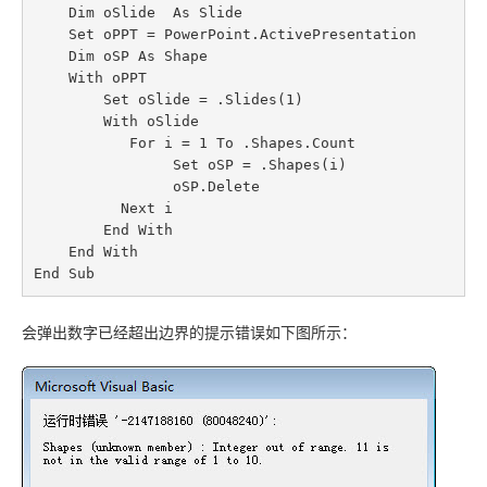
    Dim oSlide  As Slide

    Set oPPT = PowerPoint.ActivePresentation

    Dim oSP As Shape

    With oPPT

        Set oSlide = .Slides(1)

        With oSlide

           For i = 1 To .Shapes.Count

                Set oSP = .Shapes(i)

                oSP.Delete

          Next i

        End With

    End With

End Sub
会弹出数字已经超出边界的提示错误如下图所示：