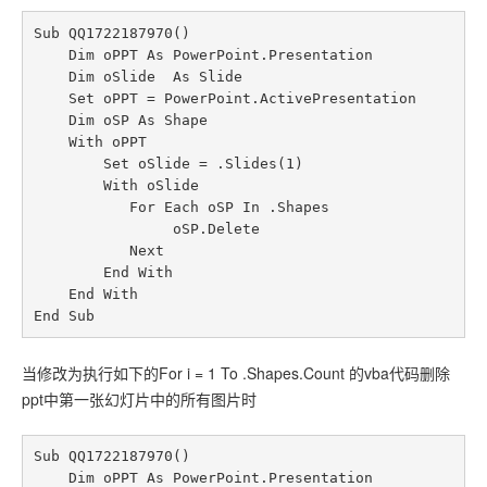
联系站长
Sub QQ1722187970()

    Dim oPPT As PowerPoint.Presentation

    Dim oSlide  As Slide

    Set oPPT = PowerPoint.ActivePresentation

    Dim oSP As Shape

    With oPPT

        Set oSlide = .Slides(1)

        With oSlide

           For Each oSP In .Shapes

                oSP.Delete

           Next

        End With

    End With

End Sub
当修改为执行如下的For i = 1 To .Shapes.Count 的vba代码删除
ppt中第一张幻灯片中的所有图片时
Sub QQ1722187970()

    Dim oPPT As PowerPoint.Presentation
