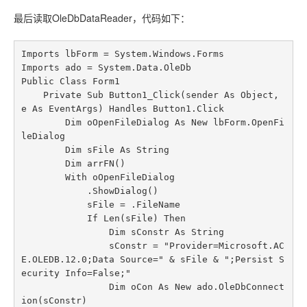
最后读取OleDbDataReader，代码如下：
Imports lbForm = System.Windows.Forms

Imports ado = System.Data.OleDb

Public Class Form1

    Private Sub Button1_Click(sender As Object, 
e As EventArgs) Handles Button1.Click

        Dim oOpenFileDialog As New lbForm.OpenFi
leDialog

        Dim sFile As String

        Dim arrFN()

        With oOpenFileDialog

            .ShowDialog()

            sFile = .FileName

            If Len(sFile) Then

                Dim sConstr As String

                sConstr = "Provider=Microsoft.AC
E.OLEDB.12.0;Data Source=" & sFile & ";Persist S
ecurity Info=False;"

                Dim oCon As New ado.OleDbConnect
ion(sConstr)
