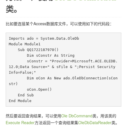
联系站长
类。
比如要连接某个Access数据库文件，可以使用如下的代码段：
Imports ado = System.Data.OleDb

Module Module1

    Sub QQ1722187970()

        Dim sConstr As String

        sConstr = "Provider=Microsoft.ACE.OLEDB.
12.0;Data Source=" & sFile & ";Persist Security 
Info=False;"

        Dim oCon As New ado.OleDbConnection(sCon
str)

        oCon.Open()

    End Sub

End Module
然后要返回查询结果，可以使用
Ole DbCommand
类，用该类的
Execute Reader
方法返回一个查询结果集
OleDbDataReader
类。