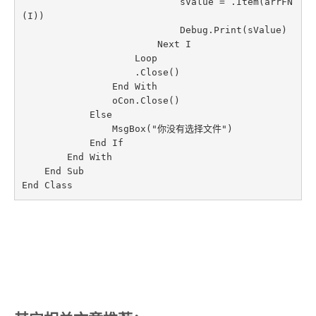
                            sValue = .Item(arrFN
(I))

                            Debug.Print(sValue)

                        Next I

                    Loop

                    .Close()

                End With

                oCon.Close()

            Else

                MsgBox("你没有选择文件")

            End If

        End With

    End Sub

End Class