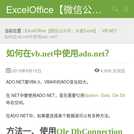
ExcelOffice【微信公众号：水星Excel】
搜索
首页
当前位置 :
ExcelOffice【微信公众号：水星Excel】
/
VB.NET
/
资源下载
如何在vb.net中使用ado.net？
VBA代码大全
如何在vb.net中使用ado.net？
EXCEL VBA
2019年8月10日
6,958 次浏览
WORD VBA
ADO.NET跟VB6.0、VBA中的ADO变化较大。
PPT VBA
在.NET中要使用ADO.NET，首先需要引用
System. Data. Ole Db
Excel图表
命名空间。
Python
在ADO.NET中，如果要连接某个数据源可以有多种方法。
C#
方法一、使用
Ole DbConnection