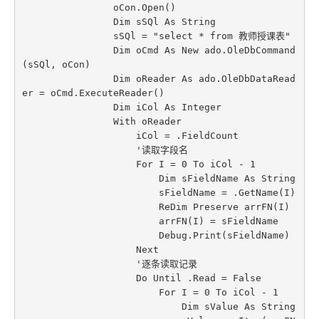
                oCon.Open()

                Dim sSQl As String

                sSQl = "select * from 教师授课表"

                Dim oCmd As New ado.OleDbCommand
(sSQl, oCon)

                Dim oReader As ado.OleDbDataRead
er = oCmd.ExecuteReader()

                Dim iCol As Integer

                With oReader

                    iCol = .FieldCount

                    '读取字段名

                    For I = 0 To iCol - 1

                        Dim sFieldName As String

                        sFieldName = .GetName(I)

                        ReDim Preserve arrFN(I)

                        arrFN(I) = sFieldName

                        Debug.Print(sFieldName)

                    Next

                    '逐条读取记录

                    Do Until .Read = False

                        For I = 0 To iCol - 1

                            Dim sValue As String
