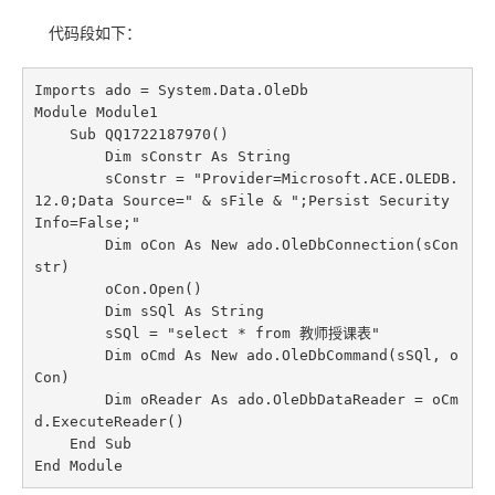
代码段如下：
Imports ado = System.Data.OleDb

Module Module1

    Sub QQ1722187970()

        Dim sConstr As String

        sConstr = "Provider=Microsoft.ACE.OLEDB.
12.0;Data Source=" & sFile & ";Persist Security 
Info=False;"

        Dim oCon As New ado.OleDbConnection(sCon
str)

        oCon.Open()

        Dim sSQl As String

        sSQl = "select * from 教师授课表"

        Dim oCmd As New ado.OleDbCommand(sSQl, o
Con)

        Dim oReader As ado.OleDbDataReader = oCm
d.ExecuteReader()

    End Sub

End Module