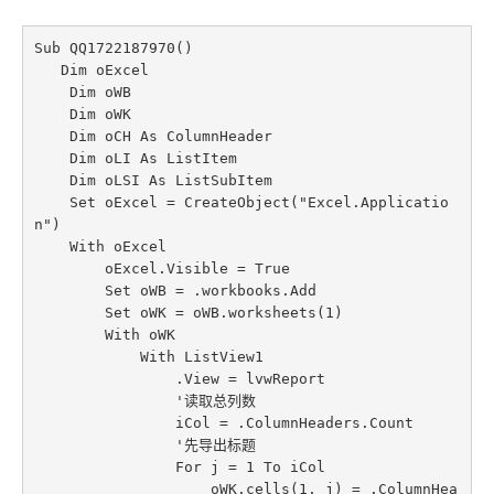
Sub QQ1722187970()

   Dim oExcel

    Dim oWB

    Dim oWK

    Dim oCH As ColumnHeader

    Dim oLI As ListItem

    Dim oLSI As ListSubItem

    Set oExcel = CreateObject("Excel.Applicatio
n")

    With oExcel

        oExcel.Visible = True

        Set oWB = .workbooks.Add

        Set oWK = oWB.worksheets(1)

        With oWK

            With ListView1

                .View = lvwReport

                '读取总列数

                iCol = .ColumnHeaders.Count

                '先导出标题

                For j = 1 To iCol

                    oWK.cells(1, j) = .ColumnHea