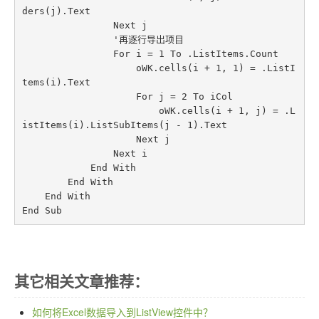
ders(j).Text

                Next j

                '再逐行导出项目

                For i = 1 To .ListItems.Count

                    oWK.cells(i + 1, 1) = .ListI
tems(i).Text

                    For j = 2 To iCol

                        oWK.cells(i + 1, j) = .L
istItems(i).ListSubItems(j - 1).Text

                    Next j

                Next i

            End With

        End With

    End With

End Sub
其它相关文章推荐：
如何将Excel数据导入到ListView控件中？