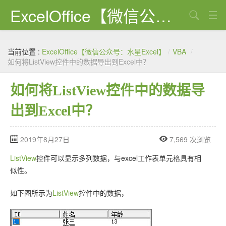
ExcelOffice【微信公众号：水星Excel】
搜索
首页
当前位置 :
ExcelOffice【微信公众号：水星Excel】
/
VBA
/
资源下载
如何将ListView控件中的数据导出到Excel中？
VBA代码大全
如何将ListView控件中的数据导
EXCEL VBA
出到Excel中？
WORD VBA
2019年8月27日
7,569 次浏览
PPT VBA
ListView
控件可以显示多列数据，与excel工作表单元格具有相
Excel图表
似性。
Python
如下图所示为
ListView
控件中的数据，
C#