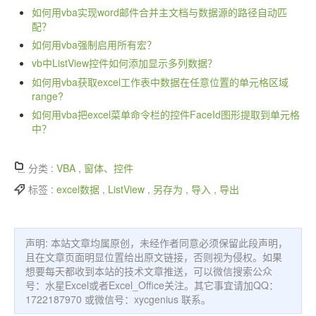
如何用vba实现word邮件合并主文档与数据源的路径自动匹
配？
如何用vba强制启用所有宏？
vb中ListView控件如何添加显示多列数据？
如何用vba获取excel工作表中数据在任意位置的单元格区域
range?
如何用vba把excel菜单命令栏的控件FaceId图形提取到单元格
中？
分类 :
VBA
,
窗体、控件
标签 :
excel数据
,
ListView
,
另存为
,
导入
,
导出
声明: 本站文章均属原创，未经作者同意必须保留此段声明，
且在文章页面明显位置给出原文链接，否则视为侵权。如果
想要每天都收到本站的技术文章推送，可以微信搜索公众
号：水星Excel或者Excel_Office关注。其它事宜请加QQ：
1722187970 或微信号：xycgenius 联系。