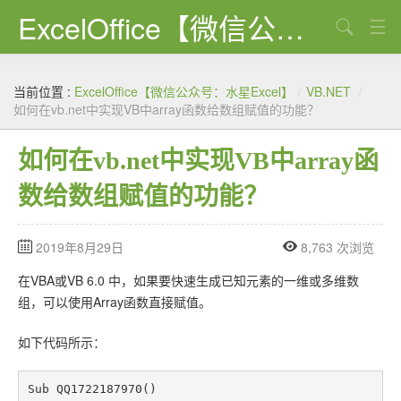
ExcelOffice【微信公众号：水星Excel】
搜索
首页
当前位置 :
ExcelOffice【微信公众号：水星Excel】
/
VB.NET
/
资源下载
如何在vb.net中实现VB中array函数给数组赋值的功能？
VBA代码大全
如何在vb.net中实现VB中array函
EXCEL VBA
数给数组赋值的功能？
WORD VBA
2019年8月29日
8,763 次浏览
PPT VBA
在VBA或VB 6.0 中，如果要快速生成已知元素的一维或多维数
Excel图表
组，可以使用Array函数直接赋值。
Python
如下代码所示：
C#
Sub QQ1722187970()
