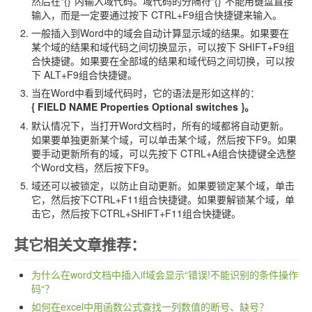
然后在“{}”内输入域代码。域代码的分隔符“{}”不能用键盘直接
联系站长
输入，而是一定要通过按下 CTRL+F9组合快捷键来输入。
一般插入到Word中的域会自动计算显示域的结果。如果要在
某个域的结果和域代码之间切换显示，可以按下 SHIFT+F9组
合快捷键。如果要在全部域的结果和域代码之间切换，可以按
下 ALT+F9组合快捷键。
当在Word中看到域代码时，它的语法是形如这样的：
{ FIELD NAME Properties Optional switches }。
默认情况下，当打开Word文档时，所有的域都将自动更新。
如果要单独更新某个域，可以单击某个域，然后按下F9。如果
要手动更新所有的域，可以先按下 CTRL+A组合快捷键全选整
个Word文档，然后按下F9。
域还可以被锁定，以防止自动更新。如果要锁定某个域，单击
它，然后按下CTRL+F11组合快捷键。如果要解锁某个域，单
击它，然后按下CTRL+SHIFT+F11组合快捷键。
其它相关文章推荐：
为什么在word文档中插入if域会显示“错误!不能识别的条件操作
码“？
如何在excel中用函数公式查找一列数值的断号、缺号？