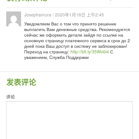
Josephamura
/
2020年1月18日 上午2:45
Уведомляем Вас о том что принято решение
выплатить Вам денежные средства. Рекомендуется
сейчас же оформить детали зайдя по ссылке на
основную страницу платежного сервиса в срок до 2
дней пока Ваш доступ в систему не заблокирован!
Переход на страницу:
http://bit.ly/35Wv6i4
С
уважением, Cлужба Поддержки
发表评论
评论