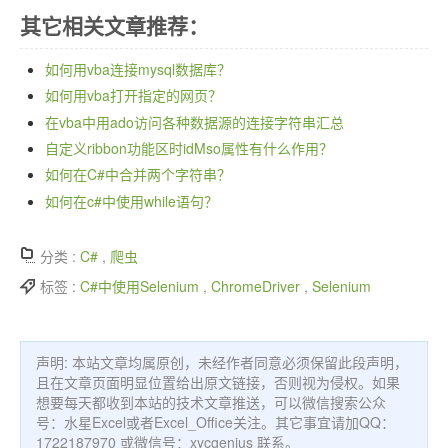
其它相关文章推荐：
如何用vba连接mysql数据库？
如何用vba打开指定的网页？
在vba中用ado访问各种数据源的连接字符串汇总
自定义ribbon功能区时idMso属性有什么作用？
如何在C#中合并两个字符串？
如何在c#中使用while语句？
分类 :
C#
,
爬虫
标签 :
C#中使用Selenium
,
ChromeDriver
,
Selenium
声明: 本站文章均属原创，未经作者同意必须保留此段声明，
且在文章页面明显位置给出原文链接，否则视为侵权。如果
想要每天都收到本站的技术文章推送，可以微信搜索公众
号：水星Excel或者Excel_Office关注。其它事宜请加QQ：
1722187970 或微信号：xycgenius 联系。