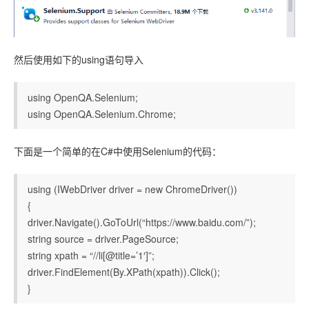
联系站长
然后使用如下的using语句导入
using OpenQA.Selenium;
using OpenQA.Selenium.Chrome;
下面是一个简单的在C#中使用Selenium的代码：
using (IWebDriver driver = new ChromeDriver())
{
driver.Navigate().GoToUrl(“https://www.baidu.com/”);
string source = driver.PageSource;
string xpath = “//li[@title=’1′]”;
driver.FindElement(By.XPath(xpath)).Click();
}