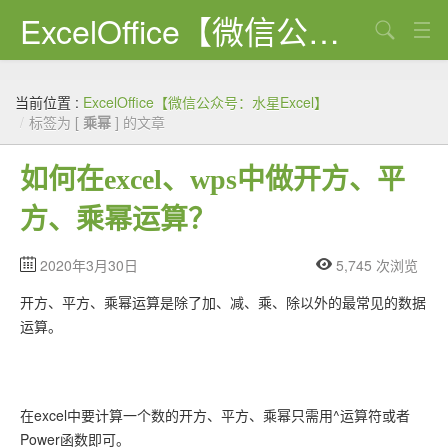
ExcelOffice【微信公众号：水星Excel】
搜索
首页
当前位置 :
ExcelOffice【微信公众号：水星Excel】
资源下载
/
标签为 [
乘幂
] 的文章
VBA代码大全
如何在excel、wps中做开方、平
EXCEL VBA
方、乘幂运算？
WORD VBA
2020年3月30日
5,745 次浏览
PPT VBA
开方、平方、乘幂运算是除了加、减、乘、除以外的最常见的数据
Excel图表
运算。
Python
C#
在excel中要计算一个数的开方、平方、乘幂只需用^运算符或者
Power函数即可。