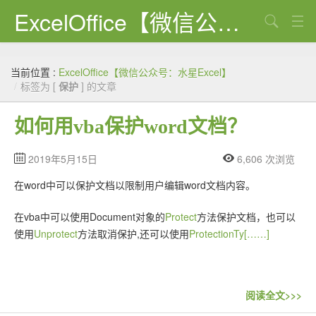
ExcelOffice【微信公众号：水星Excel】
搜索
首页
当前位置 :
ExcelOffice【微信公众号：水星Excel】
资源下载
/
标签为 [
保护
] 的文章
VBA代码大全
如何用vba保护word文档？
EXCEL VBA
2019年5月15日
6,606 次浏览
WORD VBA
在word中可以保护文档以限制用户编辑word文档内容。
PPT VBA
在vba中可以使用Document对象的
Protect
方法保护文档，也可以
Excel图表
使用
Unprotect
方法取消保护,还可以使用
ProtectionTy[……]
Python
C#
阅读全文>>>