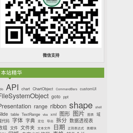
微信支持
本站精华
API
chart
ChartObject
customUI
do
CommandBars
FileSystemObject
goto
ppt
shape
Presentation
ribbon
range
shell
图片
图形
lide
table
TextRange
xml
域
vba
图表
字体
拆分
字典
数据透视表
域代码
定位
导出
日期
数组
文件夹
文件
文本文件
正则表达式
类模块