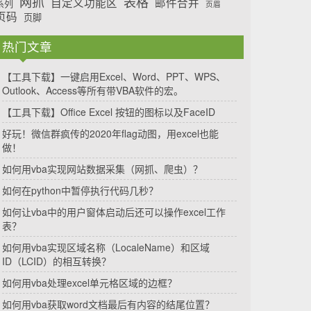
网抓
表格
自定义功能区
邮件合并
系列
页眉
页码
页脚
热门文章
【工具下载】一键启用Excel、Word、PPT、WPS、
Outlook、Access等所有带VBA软件的宏。
【工具下载】Office Excel 按钮的图标以及FaceID
好玩！微信群疯传的2020年flag动图，用excel也能
做！
如何用vba实现网站数据采集（网抓、爬虫）？
如何在python中暂停执行代码几秒？
如何让vba中的用户窗体启动后还可以操作excel工作
表？
如何用vba实现区域名称（LocaleName）和区域
ID（LCID）的相互转换？
如何用vba处理excel单元格区域的边框？
如何用vba获取word文档最后有内容的结尾位置？