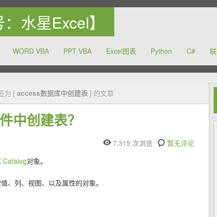
众号：水星Excel】
WORD VBA
PPT VBA
Excel图表
Python
C#
联
力于提高中国的办公软件的使用水平
签为 [
access数据库中创建表
] 的文章
库文件中创建表？
7,315 次浏览
暂无评论
.Catalog
对象。
引、键值、列、视图、以及属性的对象。