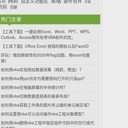
网抓
表格
自定义功能区
邮件合并
系列
页眉
页码
页脚
热门文章
【工具下载】一键启用Excel、Word、PPT、WPS、
Outlook、Access等所有带VBA软件的宏。
【工具下载】Office Excel 按钮的图标以及FaceID
好玩！微信群疯传的2020年flag动图，用excel也能
做！
如何用vba实现网站数据采集（网抓、爬虫）？
如何用vba将ppt另存为需要密码打开的只读ppt？
如何用vba在电脑屏幕的中央倒计时？
如何用vba切换数据透视表的报表布局？
如何用vba获取工作表的图片所占据的单元格区域？
如何设置使vba可以访问操作vba工程对象模型？
如何用vba删除vba工程中指定组件代码中的空行或代