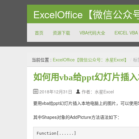
ExcelOffice【微信公
首页
资源下载
VBA代码大全
EXCEL VBA
关注和分享Excel以及Office系列软件的方方面面，致
当前位置 :
ExcelOffice【微信公众号：水星Excel】
/
标
如何用vba给ppt幻灯片
2018年12月31日
作者：水星Excel
要用vba给ppt幻灯片插入本地电脑上的图片，可以使用S
其中Shapes对象的AddPicture方法语法如下：
Function[......]