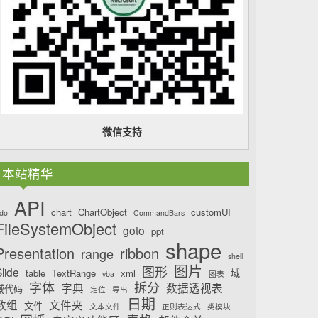
微信支持
本站精华
API
chart
ChartObject
customUI
do
CommandBars
FileSystemObject
goto
ppt
shape
Presentation
ribbon
range
shell
图片
图形
lide
table
TextRange
xml
域
vba
图表
字体
拆分
字典
数据透视表
域代码
定位
导出
日期
数组
文件夹
文件
文本文件
正则表达式
类模块