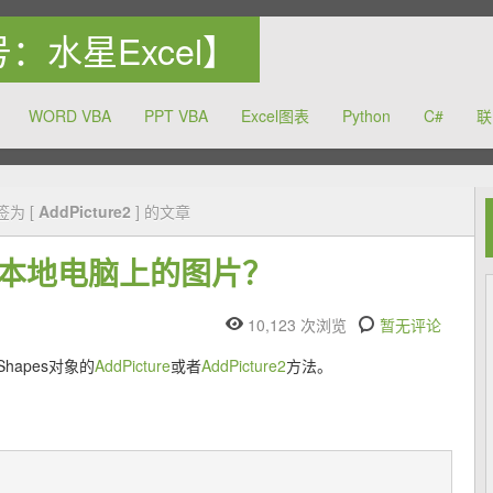
众号：水星Excel】
WORD VBA
PPT VBA
Excel图表
Python
C#
联
力于提高中国的办公软件的使用水平
签为 [
AddPicture2
] 的文章
插入本地电脑上的图片？
10,123 次浏览
暂无评论
hapes对象的
AddPicture
或者
AddPicture2
方法。