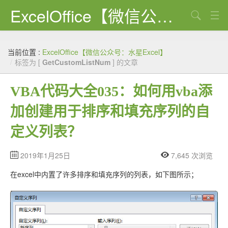
ExcelOffice【微信公众号：水星Excel】
搜索
首页
当前位置 :
ExcelOffice【微信公众号：水星Excel】
资源下载
/
标签为 [
GetCustomListNum
] 的文章
VBA代码大全
VBA代码大全035：如何用vba添
EXCEL VBA
加创建用于排序和填充序列的自
WORD VBA
定义列表？
PPT VBA
2019年1月25日
7,645 次浏览
Excel图表
在excel中内置了许多排序和填充序列的列表，如下图所示；
Python
C#