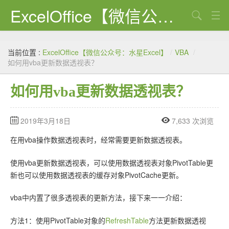
ExcelOffice【微信公众号：水星Excel】
搜索
首页
当前位置 :
ExcelOffice【微信公众号：水星Excel】
/
VBA
/
资源下载
如何用vba更新数据透视表？
VBA代码大全
如何用vba更新数据透视表？
EXCEL VBA
2019年3月18日
7,633 次浏览
WORD VBA
在用vba操作数据透视表时，经常需要更新数据透视表。
PPT VBA
使用vba更新数据透视表，可以使用数据透视表对象PivotTable更
Excel图表
新也可以使用数据透视表的缓存对象PivotCache更新。
Python
vba中内置了很多透视表的更新方法，接下来一一介绍：
C#
方法1：使用PivotTable对象的
RefreshTable
方法更新数据透视