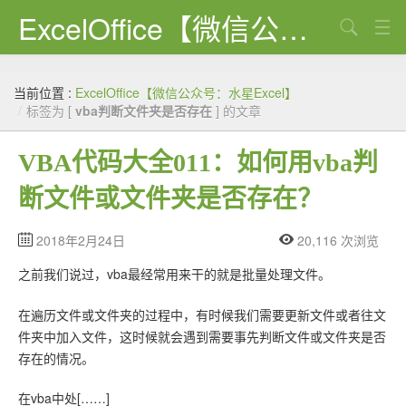
ExcelOffice【微信公众号：水星Excel】
搜索
首页
当前位置 :
ExcelOffice【微信公众号：水星Excel】
资源下载
/
标签为 [
vba判断文件夹是否存在
] 的文章
VBA代码大全
VBA代码大全011：如何用vba判
EXCEL VBA
断文件或文件夹是否存在？
WORD VBA
2018年2月24日
20,116 次浏览
PPT VBA
之前我们说过，vba最经常用来干的就是批量处理文件。
Excel图表
在遍历文件或文件夹的过程中，有时候我们需要更新文件或者往文
Python
件夹中加入文件，这时候就会遇到需要事先判断文件或文件夹是否
存在的情况。
C#
在vba中处[……]