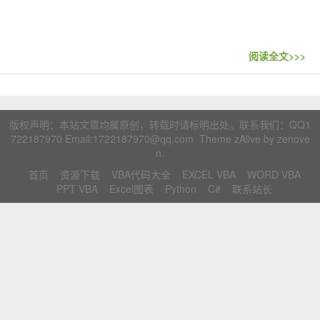
联系站长
阅读全文>>>
版权声明：本站文章均属原创，转载时请标明出处。联系我们：
QQ1
722187970
Email:1722187970@qq.com Theme zAlive by
zenove
n
.
首页
资源下载
VBA代码大全
EXCEL VBA
WORD VBA
PPT VBA
Excel图表
Python
C#
联系站长