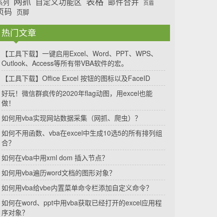
网抓
表格
自定义功能区
邮件合并
系列
页眉
页码
页脚
热门文章
【工具下载】一键启用Excel、Word、PPT、WPS、
Outlook、Access等所有带VBA软件的宏。
【工具下载】Office Excel 按钮的图标以及FaceID
好玩！微信群疯传的2020年flag动图，用excel也能
做！
如何用vba实现网站数据采集（网抓、爬虫）？
如何不用函数、vba在excel中生成10选5的所有排列组
合？
如何在vba中用xml dom 插入节点？
如何用vba遍历word文档的图形对象？
如何用vba给vbe内置菜单命令栏添加自定义命令？
如何在word、ppt中用vba获取已经打开的excel应用程
序对象？