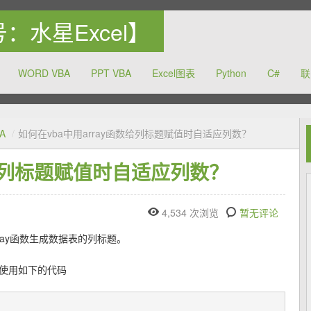
众号：水星Excel】
WORD VBA
PPT VBA
Excel图表
Python
C#
联
力于提高中国的办公软件的使用水平
A
/
如何在vba中用array函数给列标题赋值时自适应列数？
数给列标题赋值时自适应列数？
4,534 次浏览
暂无评论
rray函数生成数据表的列标题。
以使用如下的代码