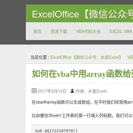
ExcelOffice【微信公
首页
资源下载
VBA代码大全
EXCEL VBA
关注和分享Excel以及Office系列软件的方方面面，致
当前位置 :
ExcelOffice【微信公众号：水星Excel】
/
VB
如何在vba中用array函
2017年3月12日
作者：水星Excel
在vba中array函数可以生成数组，在平时我们经常用a
比如要往Sheet1工作表的第一行填入列标题，我们可
Sub QQ1722187970()
