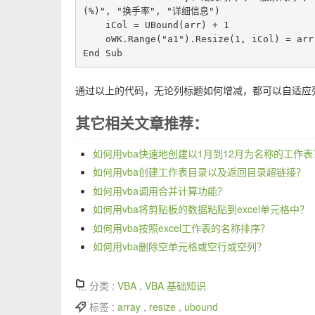
(%)", "换手率", "详细信息")

    iCol = UBound(arr) + 1

    oWK.Range("a1").Resize(1, iCol) = arr

通过以上的代码，无论列标题如何增减，都可以自适应
其它相关文章推荐：
如何用vba快速地创建以1月到12月为名称的工作表
如何用vba创建工作表目录以及返回目录超链接？
如何用vba调用合并计算功能？
如何用vba将剪贴板的数据粘贴到excel单元格中？
如何用vba按照excel工作表的名称排序？
如何用vba删除空单元格或空行或空列？
分类 :
VBA
,
VBA 基础知识
标签 :
array
,
resize
,
ubound