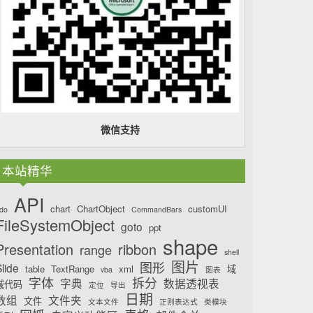
微信支持
本站精华
API
chart
ChartObject
customUI
do
CommandBars
FileSystemObject
goto
ppt
shape
Presentation
ribbon
range
shell
图片
图形
lide
table
TextRange
xml
域
vba
图表
字体
拆分
字典
数据透视表
域代码
定位
导出
日期
数组
文件夹
文件
文本文件
正则表达式
类模块