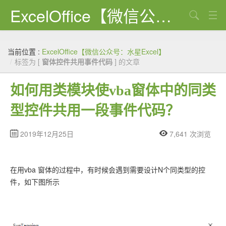
ExcelOffice【微信公众号：水星Excel】
搜索
首页
当前位置 :
ExcelOffice【微信公众号：水星Excel】
资源下载
/
标签为 [
窗体控件共用事件代码
] 的文章
VBA代码大全
如何用类模块使vba窗体中的同类
EXCEL VBA
型控件共用一段事件代码？
WORD VBA
2019年12月25日
7,641 次浏览
PPT VBA
Excel图表
在用vba 窗体的过程中，有时候会遇到需要设计N个同类型的控
件，如下图所示
Python
C#