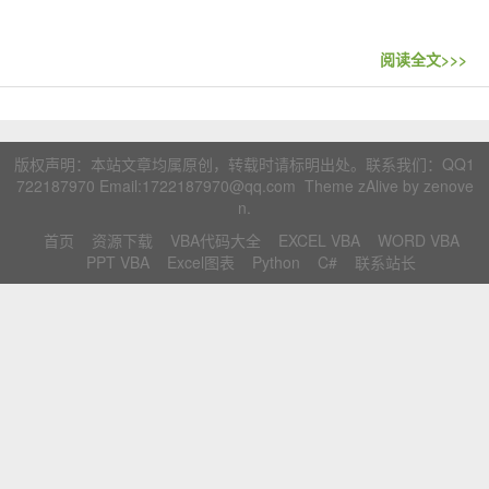
联系站长
阅读全文>>>
版权声明：本站文章均属原创，转载时请标明出处。联系我们：
QQ1
722187970
Email:1722187970@qq.com Theme zAlive by
zenove
n
.
首页
资源下载
VBA代码大全
EXCEL VBA
WORD VBA
PPT VBA
Excel图表
Python
C#
联系站长