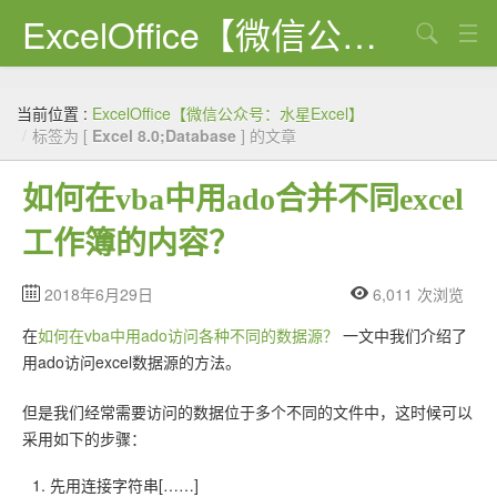
ExcelOffice【微信公众号：水星Excel】
搜索
首页
当前位置 :
ExcelOffice【微信公众号：水星Excel】
资源下载
/
标签为 [
Excel 8.0;Database
] 的文章
VBA代码大全
如何在vba中用ado合并不同excel
EXCEL VBA
工作簿的内容？
WORD VBA
2018年6月29日
6,011 次浏览
PPT VBA
在
如何在vba中用ado访问各种不同的数据源？
一文中我们介绍了
Excel图表
用ado访问excel数据源的方法。
Python
但是我们经常需要访问的数据位于多个不同的文件中，这时候可以
采用如下的步骤：
C#
先用连接字符串[……]