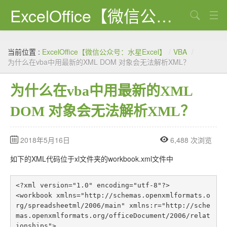
ExcelOffice【微信公众号：水星Excel】
搜索
首页
当前位置 :
ExcelOffice【微信公众号：水星Excel】
/
VBA
/
资源下载
为什么在vba中用最新的XML DOM 对象会无法解析XML？
VBA代码大全
为什么在vba中用最新的XML
EXCEL VBA
DOM 对象会无法解析XML？
WORD VBA
2018年5月16日
6,488 次浏览
PPT VBA
如下的XML代码位于xl文件夹的workbook.xml文件中
Excel图表
Python
<?xml version="1.0" encoding="utf-8"?>

<workbook xmlns="http://schemas.openxmlformats.o
C#
rg/spreadsheetml/2006/main" xmlns:r="http://sche
mas.openxmlformats.org/officeDocument/2006/relat
ionships">
